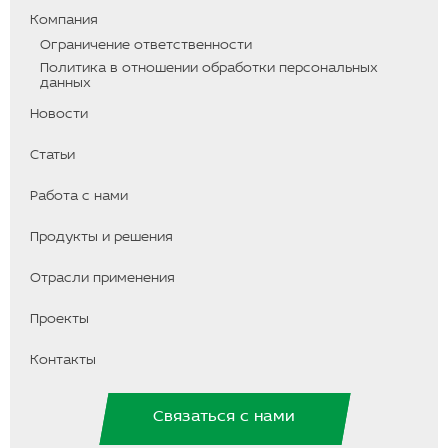
T
t
e
u
a
g
Компания
b
g
r
Ограничение ответственности
e
r
a
a
m
Политика в отношении обработки персональных
m
данных
Новости
Статьи
Работа с нами
Продукты и решения
Отрасли применения
Проекты
Контакты
Связаться с нами