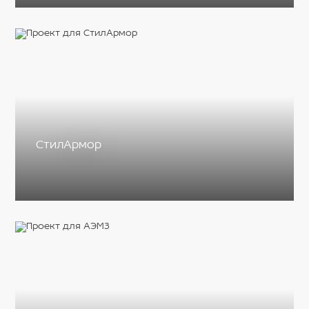
СтилАрмор