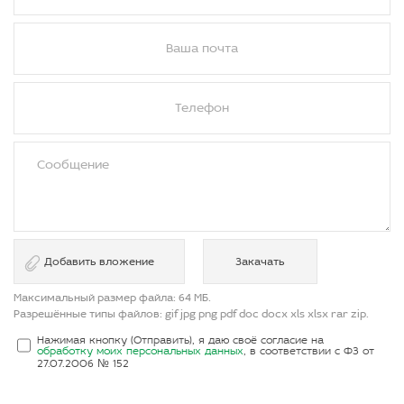
Ваша почта
*
Телефон
*
Сообщение
*
Выберите файл
Добавить вложение
Максимальный размер файла:
64 МБ
.
Разрешённые типы файлов:
gif jpg png pdf doc docx xls xlsx rar zip
.
Я соглашаюсь с условиями передачи информации
*
Нажимая кнопку (Отправить), я даю своё согласие на
обработку моих персональных данных
, в соответствии с ФЗ от
27.07.2006 № 152