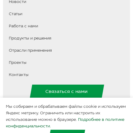
Новости
Статьи
Работа с нами
Продукты и решения
Отрасли применения
Проекты
Контакты
Связаться с нами
Мы собираем и обрабатываем файлы cookie и используем
Яндекс метрику. Ограничить или настроить их
использование можно в браузере.
Подробнее в политике
Ру
En
сск
glis
Все права защищены должным образом, при копировании
конфиденциальности.
ий
h
ссылка на данный сайт обязательна © "ООО Аспекс