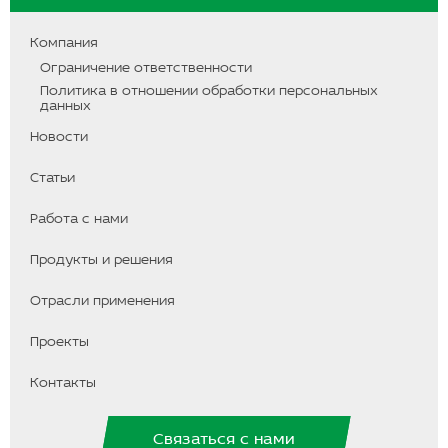
u
s
l
T
t
e
u
a
g
Компания
b
g
r
Ограничение ответственности
e
r
a
a
m
Политика в отношении обработки персональных
m
данных
Новости
Статьи
Работа с нами
Продукты и решения
Отрасли применения
Проекты
Контакты
Связаться с нами