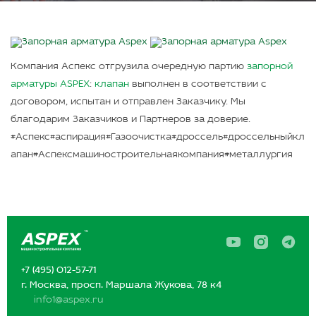
Компания Аспекс отгрузила очередную партию
запорной
арматуры ASPEX
:
клапан
выполнен в соответствии с
договором, испытан и отправлен Заказчику. Мы
благодарим Заказчиков и Партнеров за доверие.
#Аспекс#аспирация#Газоочистка#дроссель#дроссельныйкл
апан#Аспексмашиностроительнаякомпания#металлургия
A
A
A
s
s
s
p
p
p
+7 (495) 012-57-71
e
e
e
x
x
x
г. Москва, просп. Маршала Жукова, 78 к4
в
в
в
info1@aspex.ru
Y
I
T
o
n
e