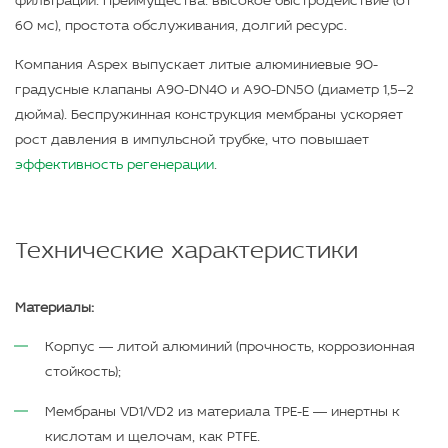
фильтрации. Преимущества: высокое быстродействие (от
60 мс), простота обслуживания, долгий ресурс.
Компания Aspex выпускает литые алюминиевые 90-
градусные клапаны A90-DN40 и A90-DN50 (диаметр 1,5–2
дюйма). Беспружинная конструкция мембраны ускоряет
рост давления в импульсной трубке, что повышает
эффективность регенерации
.
Технические характеристики
Материалы:
Корпус — литой алюминий (прочность, коррозионная
стойкость);
Мембраны VD1/VD2 из материала TPE-E — инертны к
кислотам и щелочам, как PTFE.