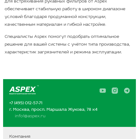
для встряхивания рукавных фильтров от Aspex
обеспечивает стабильную работу в широком диапазоне
условий благодаря продуманной конструкции,
качественным материалам и гибкой настройке.
Специалисты Aspex помогут подобрать оптимальное
решение для вашей системы с учётом типа производства,
характеристик загрязнителей и режима эксплуатации.
A
A
A
s
s
s
p
p
p
+7 (495) 012-57-71
e
e
e
x
x
x
г. Москва, просп. Маршала Жукова, 78 к4
в
в
в
info1@aspex.ru
Y
I
T
o
n
e
u
s
l
T
t
e
u
a
g
Компания