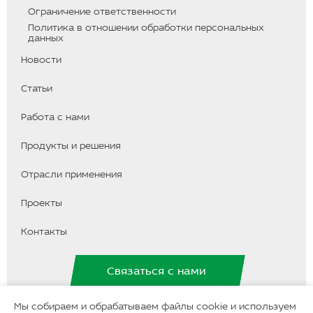
b
g
r
Ограничение ответственности
e
r
a
a
m
Политика в отношении обработки персональных
m
данных
Новости
Статьи
Работа с нами
Продукты и решения
Отрасли применения
Проекты
Контакты
Связаться с нами
Мы собираем и обрабатываем файлы cookie и используем