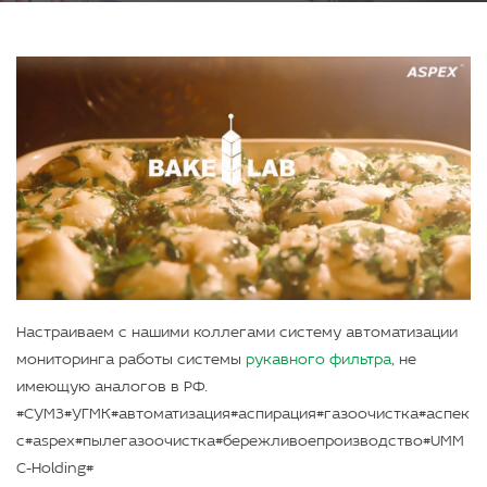
Настраиваем с нашими коллегами систему автоматизации
мониторинга работы системы
рукавного фильтра
, не
имеющую аналогов в РФ.
#СУМЗ#УГМК#автоматизация#аспирация#газоочистка#аспек
с#aspex#пылегазоочистка#бережливоепроизводство#UMM
C-Holding#