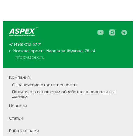
A
A
A
s
s
s
p
p
p
+7 (495) 012-57-71
e
e
e
x
x
x
г. Москва, просп. Маршала Жукова, 78 к4
в
в
в
info1@aspex.ru
Y
I
T
o
n
e
u
s
l
T
t
e
u
a
g
Компания
b
g
r
Ограничение ответственности
e
r
a
a
m
Политика в отношении обработки персональных
m
данных
Новости
Статьи
Работа с нами