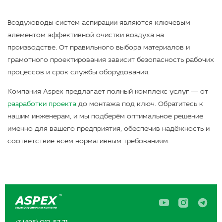
Воздуховоды систем аспирации являются ключевым
элементом эффективной очистки воздуха на
производстве. От правильного выбора материалов и
грамотного проектирования зависит безопасность рабочих
процессов и срок службы оборудования.
Компания Aspex предлагает полный комплекс услуг — от
разработки проекта
до монтажа под ключ. Обратитесь к
нашим инженерам, и мы подберём оптимальное решение
именно для вашего предприятия, обеспечив надёжность и
соответствие всем нормативным требованиям.
A
A
A
s
s
s
p
p
p