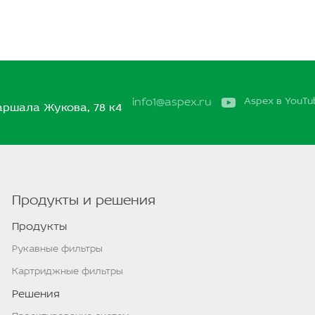
Aspex в YouTu
info1@aspex.ru
Маршала Жукова, 78 к4
Продукты и решения
Продукты
Рукавные фильтры
Картриджные фильтры
Решения