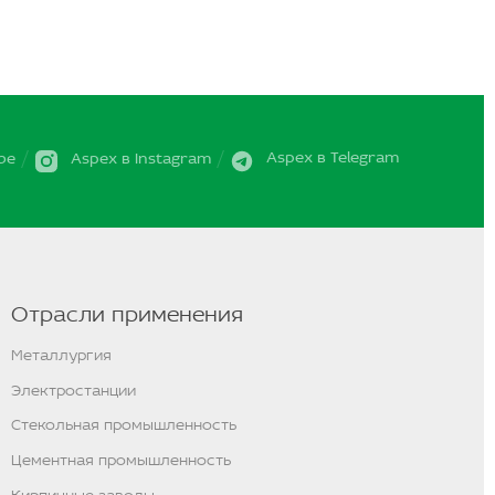
be
Aspex в Instagram
Aspex в Telegram
Отрасли применения
Металлургия
Электростанции
Стекольная промышленность
Цементная промышленность