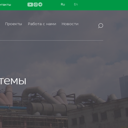
нтакты
Ру
En
сс
gli
ки
sh
й
Проекты
Работа с нами
Новости
стемы